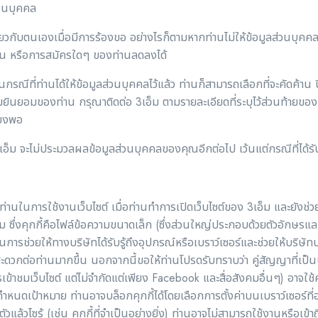
วนบุคคล
กี่ยวกับตนเองเมื่อมีการร้องขอ อย่างไรก็ตามหากท่านไม่ให้ข้อมูลส่วนบุ
ียน หรือการสมัครใดๆ ของท่านลดลงได้
กรณีที่ท่านได้ให้ข้อมูลส่วนบุคคลไว้แล้ว ท่านก็สามารถเลือกที่จะคัดค้าน
ยินยอมของท่าน กรุณาติดต่อ 3เอ็ม ตามรายละเอียดที่ระบุไว้ส่วนท้ายของ
ียงพอ
3เอ็ม จะไม่ประมวลผลข้อมูลส่วนบุคคลของคุณอีกต่อไป เว้นแต่กรณีที่ได
่ท่านในการใช้งานเว็บไซต์ เมื่อท่านทำการเปิดเว็บไซต์ของ 3เอ็ม และยังช่วย
ม ซึ่งคุกกี้คือไฟล์ข้อความขนาดเล็ก (ซึ่งส่วนใหญ่ประกอบด้วยตัวอักษรแล
เป็นการช่วยให้ทางบริษัทได้รับรู้ถึงอุปกรณ์หรือเบราว์เซอร์และช่วยให้บร
ดวกต่อท่านมากขึ้น นอกจากนี้ขอให้ท่านโปรดรับทราบว่า คู่สัญญาที่เป็
าชมเว็บไซต์ แต่ไม่จำกัดแต่เพียง Facebook และสื่อสังคมอื่นๆ) อาจใช้คุกกี
ี้กำหนดเป้าหมาย ท่านอาจบล็อกคุกกี้ได้โดยเลือกการตั้งค่าบนเบราว์เซอร์ที
ัวแล้วไซร้ (เช่น คุกกี้ที่จำเป็นอย่างยิ่ง) ท่านอาจไม่สามารถใช้งานหรือเ