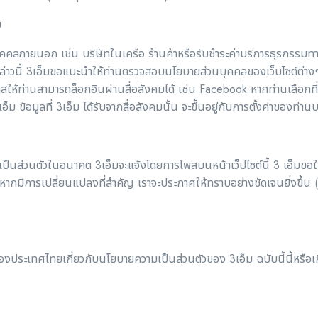
ม
รโดยบุคคลภายนอก เช่น บริษัทในเครือ ร้านค้าหรือรับชำระค่าบริการธุรกรร
วนี้ 3เอ็มขอแนะนำให้ท่านตรวจสอบนโยบายส่วนบุคคลของเว็บไซต์ต่างๆนั้นอีก
ห้ท่านสามารถล็อกอินผ่านสื่อสังคมได้ เช่น Facebook หากท่านเลือกที่จ
็ม ข้อมูลที่ 3เอ็ม ได้รับจากสื่อสังคมนั้น จะขึ้นอยู่กับการตั้งค่าของท่าน
ป็นส่วนตัวในอนาคต 3เอ็มจะแจ้งโดยการโพสบนหน้าเว็ปไซต์นี้ 3 เอ็มขอให
หากมีการเปลี่ยนแปลงที่สำคัญ เราจะประกาศให้ทราบอย่างชัดเจนยิ่งขึ้น
มของประเทศไทยเกี่ยวกับนโยบายความเป็นส่วนตัวของ 3เอ็ม ฉบับนี้นี้หรือ