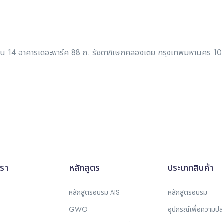
ย ชั้น 14 อาคารเดอะพาร์ค 88 ถ. รัชดาภิเษกคลองเตย กรุงเทพมหานคร 1
เรา
หลักสูตร
ประเภทสินค้า
ท
หลักสูตรอบรม AIS
หลักสูตรอบรม
า
GWO
อุปกรณ์เพื่อความป