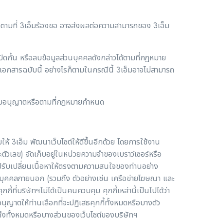
คคลตามที่ 3เอ็มร้องขอ อาจส่งผลต่อความสามารถของ 3เอ็ม
 ปิดกั้น หรือลบข้อมูลส่วนบุคคลดังกล่าวได้ตามที่กฎหมาย
เอกสารฉบับนี้ อย่างไรก็ตามในกรณีนี้ 3เอ็มอาจไม่สามารถ
้รับอนุญาตหรือตามที่กฎหมายกำหนด
ให้ 3เอ็ม พัฒนาเว็บไซต์ให้ดีขึ้นอีกด้วย โดยการใช้งาน
ะตัวเลข) จัดเก็บอยู่ในหน่วยความจำของเบราว์เซอร์หรือ
ิษัทปรับเปลี่ยนเนื้อหาให้ตรงตามความสนใจของท่านอย่าง
นบุคคลภายนอก (รวมถึง ตัวอย่างเช่น เครือข่ายโฆษณา และ
้ที่บริษัทฯไม่ได้เป็นคนควบคุม คุกกี้เหล่านี้เป็นไปได้ว่า
่อนุญาตให้ท่านเลือกที่จะปฏิเสธคุกกี้ทั้งหมดหรือบางตัว
ข้าถึงทั้งหมดหรือบางส่วนของเว็บไซต์ของบริษัทฯ